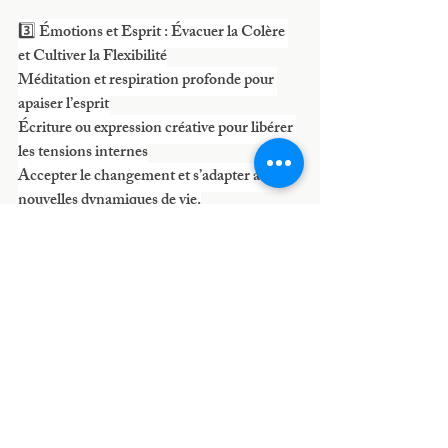
3️⃣ Émotions et Esprit : Évacuer la Colère 
et Cultiver la Flexibilité
Méditation et respiration profonde pour 
apaiser l’esprit
Écriture ou expression créative pour libérer 
les tensions internes
Accepter le changement et s’adapter aux 
nouvelles dynamiques de vie.
Conclusion : Vivre au Rythme du 
Printemps
Le printemps est une période idéale pour 
mettre en place de nouveaux projets, 
nettoyer le corps et l’esprit, et cultiver 
l’adaptabilité. En suivant ces principes issus 
de la médecine chinoise, nous pouvons tirer 
pleinement parti de cette énergie de 