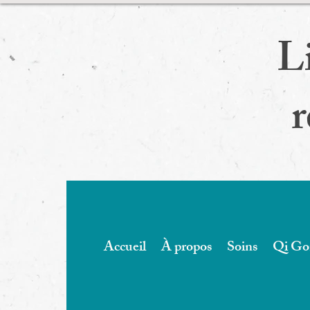
L
r
Accueil
À propos
Soins
Qi Go