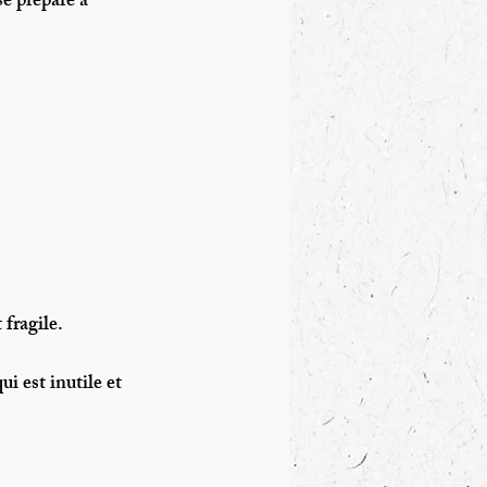
se prépare à 
 fragile.
ui est inutile et 