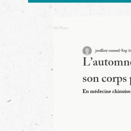
All Posts
jeoffrey roussel
Sep 1
L’automne
son corps 
En médecine chinoise, 